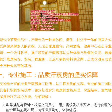
现代快节奏生活中，汗蒸作为一种集休闲、养生、社交于一体的健康方式
受到越来越多人的青睐。无论是家庭住宅、高端酒店、健身中心还是专业
馆，一个设计科学、施工精良的汗蒸房都是提升体验与价值的关键。选择
的汗蒸房装修、安装工程服务，以及可靠的材料供应商，是确保项目成功
全与长效运营的基石。
一、专业施工：品质汗蒸房的坚实保障
支经验丰富的专业汗蒸房施工队伍，是工程质量的灵魂。专业的施工团队
具备扎实的安装技术，更深刻理解汗蒸房的发热原理、保温结构、空气循
湿度控制等核心系统。他们能够：
科学规划与设计
：根据空间尺寸、用户需求及功率要求，进行合理的
能分区与热场布局，确保温度均匀、体验舒适。