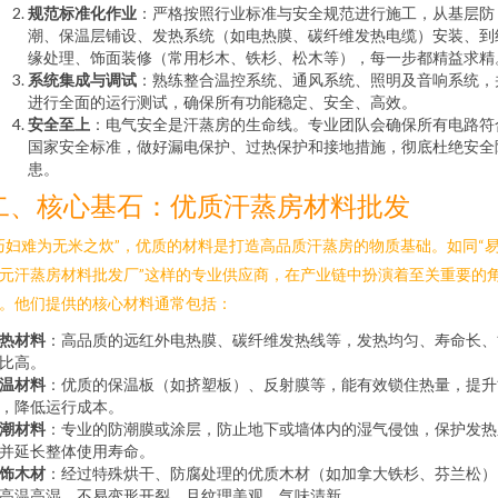
规范标准化作业
：严格按照行业标准与安全规范进行施工，从基层防
潮、保温层铺设、发热系统（如电热膜、碳纤维发热电缆）安装、到
缘处理、饰面装修（常用杉木、铁杉、松木等），每一步都精益求精
系统集成与调试
：熟练整合温控系统、通风系统、照明及音响系统，
进行全面的运行测试，确保所有功能稳定、安全、高效。
安全至上
：电气安全是汗蒸房的生命线。专业团队会确保所有电路符
国家安全标准，做好漏电保护、过热保护和接地措施，彻底杜绝安全
患。
二、核心基石：优质汗蒸房材料批发
巧妇难为无米之炊”，优质的材料是打造高品质汗蒸房的物质基础。如同“
元汗蒸房材料批发厂”这样的专业供应商，在产业链中扮演着至关重要的
。他们提供的核心材料通常包括：
热材料
：高品质的远红外电热膜、碳纤维发热线等，发热均匀、寿命长、
比高。
温材料
：优质的保温板（如挤塑板）、反射膜等，能有效锁住热量，提升
，降低运行成本。
潮材料
：专业的防潮膜或涂层，防止地下或墙体内的湿气侵蚀，保护发热
并延长整体使用寿命。
饰木材
：经过特殊烘干、防腐处理的优质木材（如加拿大铁杉、芬兰松）
高温高湿，不易变形开裂，且纹理美观、气味清新。