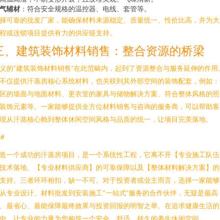
气辅材
：符合安全规格的温控器、电线、套管等。
择可靠的批发厂家，能确保材料来源稳定、质量统一、性价比高，并为大
程或连锁项目提供有力的供应链支持。
三、建筑装饰材料销售：整合资源的桥梁
义的“建筑装饰材料销售”在此范畴内，起到了资源整合与服务延伸的作用
不仅提供汗蒸房核心系统材料，也关联到其外部空间的装饰配套，例如：
区的墙面与地面材料、更衣室的家具与储物解决方案、符合整体风格的照
装饰元素等。一家能够提供全方位材料销售与咨询的服务商，可以帮助客
现从汗蒸核心舱到整体休闲空间风格与品质的统一，让项目完美落地。
##
造一个成功的汗蒸房项目，是一个系统性工程，它离不开【专业施工队伍
技术落地、【专业材料供应商】的可靠保障以及【整体材料解决方案】的
支持。三者环环相扣，缺一不可。对于投资者或业主而言，选择一家能够
从专业设计、材料批发到安装施工“一站式”服务的合作伙伴，无疑是最高
、最省心、最能保障最终效果与投资回报的明智之举。在追求健康生活的
中，让专业的力量为您构筑一个安全、舒适、持久的养生休闲空间。